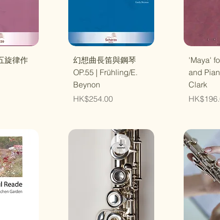
瀏覽
快速瀏覽
快
五旋律作
幻想曲長笛與鋼琴
'Maya' fo
OP.55 | Frühling/E.
and Pian
Beynon
Clark
價格
價格
HK$254.00
HK$196.