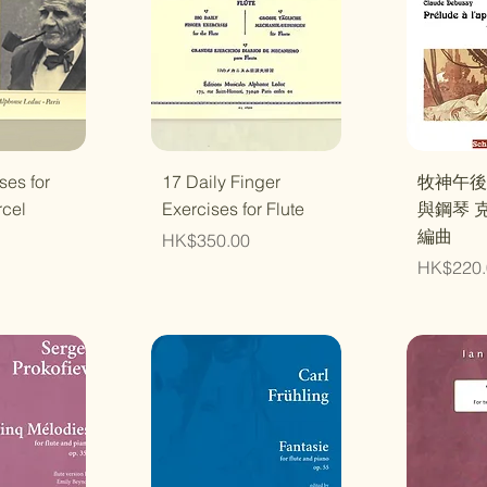
瀏覽
快速瀏覽
快
ses for
17 Daily Finger
牧神午後
rcel
Exercises for Flute
與鋼琴 
編曲
價格
HK$350.00
價格
HK$220.