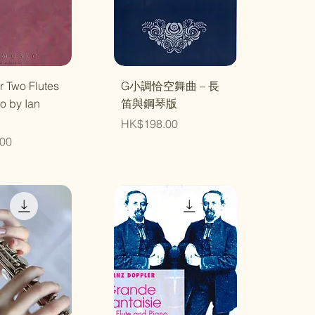
速瀏覽
快速瀏覽
r Two Flutes
G小調恰空舞曲 – 長
o by Ian
笛與鋼琴版
價格
HK$198.00
00