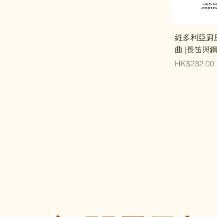
快速
維多利亞廚
曲 |長笛與
價格
HK$232.00