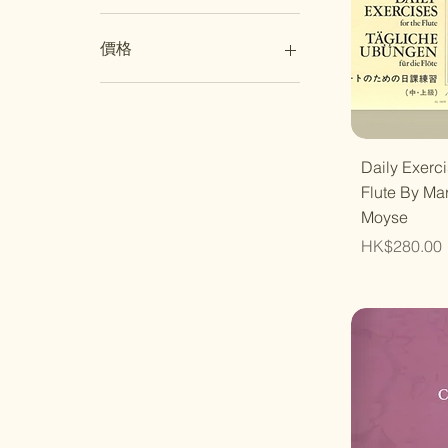
價格
HK$98
HK$350
快速
Daily Exerci
Flute By Ma
Moyse
價格
HK$280.00