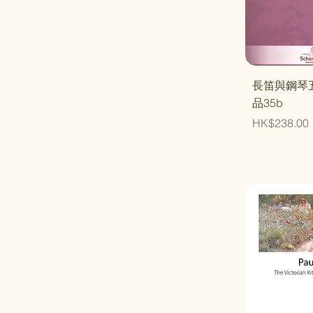
快速
長笛與鋼琴
品35b
價格
HK$238.00