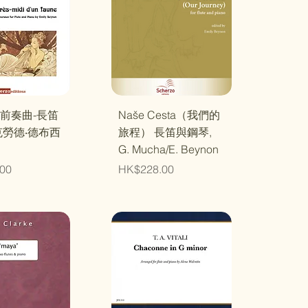
速瀏覽
快速瀏覽
前奏曲-長笛
Naše Cesta（我們的
克勞德‧德布西
旅程） 長笛與鋼琴,
G. Mucha/E. Beynon
價格
00
HK$228.00