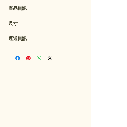
產品資訊
特點：
尺寸
軟墊皮革編織設計
防水
47cm（長）x 10cm（高）x 7cm（寬）
適用於C管或H管
運送資訊
可調節肩帶
運送
我們使用香港郵政服務，需要7-14天的
運送時間。
稅金和關稅
當我們寄送至香港以外的地方時，不會
產生香港的消費稅。 然而，您可能需
要支付您所在國家的關稅和費用。 有
關您所在國家的關稅費用的詳細信息，
請聯繫當地的關稅辦公室。
退貨和取消
除非是因為錯誤的商品或工廠缺陷商
品，否則我們不接受商品的退貨。
wrong item or factory defective item.