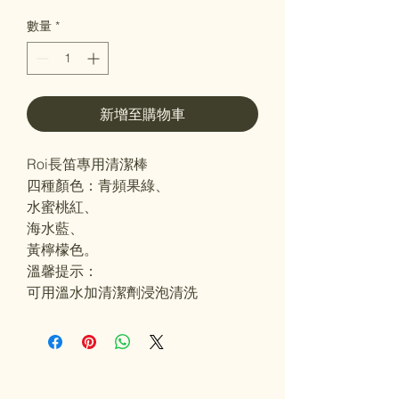
數量
*
新增至購物車
Roi長笛專用清潔棒
四種顏色：青頻果綠、
水蜜桃紅、
海水藍、
黃檸檬色。
溫馨提示：
可用溫水加清潔劑浸泡清洗