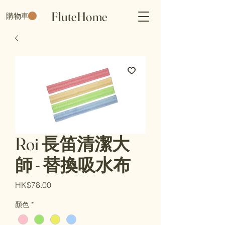
FluteHome
購物車
Roi 長笛清潔大
師 - 替換吸水布
價
HK$78.00
格
顏色
*