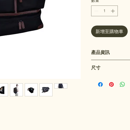
數量
*
新增至購物車
產品資訊
3-WAY提供了便
尺寸
膀背負。
帶拉鍊的主間隔有
47 x 15 x 29 cm
個人錢包。
完全緩衝的背包肩
中。
可拆卸的肩帶收納
兩種設計的袋子用
防水功能。
適用於長笛、單簧