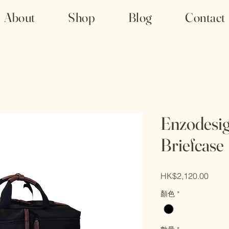
About
Shop
Blog
Contact
Enzodesig
Briefcase
價
HK$2,120.00
格
顏色
*