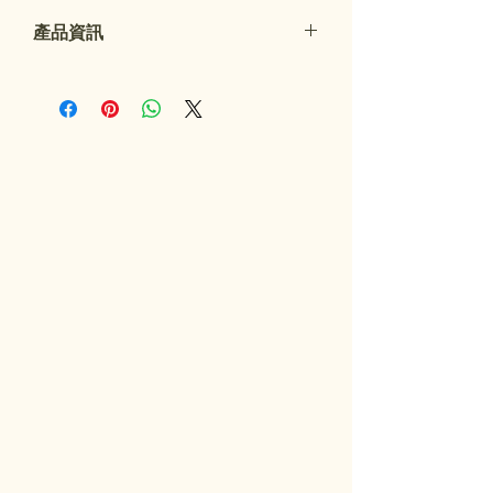
產品資訊
Artino 磁性鉛筆對於音樂課程或練習非
常有幫助。