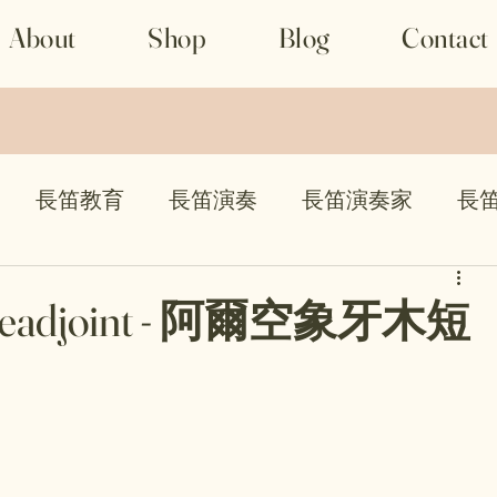
About
Shop
Blog
Contact
長笛教育
長笛演奏
長笛演奏家
長
比賽
olo headjoint - 阿爾空象牙木短