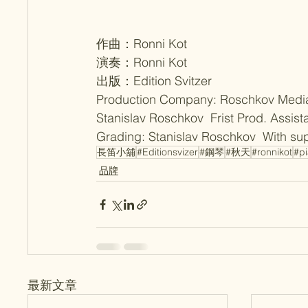
作曲：Ronni Kot
演奏：Ronni Kot
出版：Edition Svitzer
Production Company: Roschkov Media  
Stanislav Roschkov  Frist Prod. Assist
Grading: Stanislav Roschkov  With sup
長笛小舖
#Editionsvizer
#鋼琴
#秋天
#ronnikot
#p
品牌
最新文章