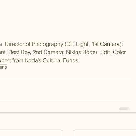
Director of Photography (DP, Light, 1st Camera): 
ant, Best Boy, 2nd Camera: Niklas Röder  Edit, Color 
port from Koda’s Cultural Funds  
iano