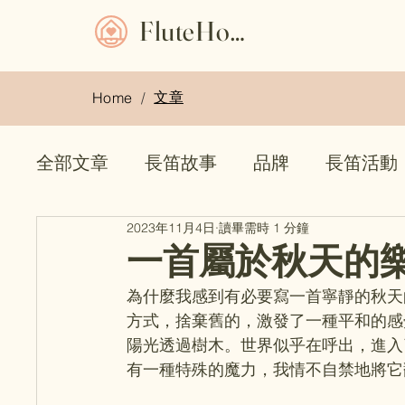
FluteHome
文章
Home
/
全部文章
長笛故事
品牌
長笛活動
2023年11月4日
讀畢需時 1 分鐘
長笛袋
二手長笛
長笛盒
長笛
一首屬於秋天的樂
為什麼我感到有必要寫一首寧靜的秋天
方式，捨棄舊的，激發了一種平和的感
陽光透過樹木。世界似乎在呼出，進入
有一種特殊的魔力，我情不自禁地將它翻譯成