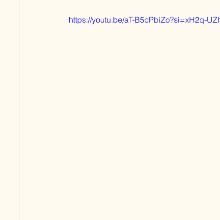
https://youtu.be/aT-B5cPbiZo?si=xH2q-UZ