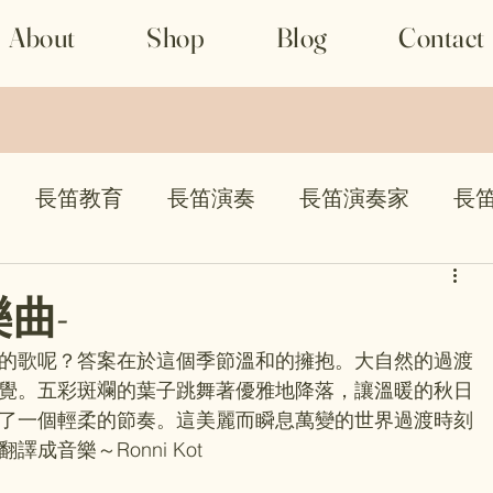
About
Shop
Blog
Contact
長笛教育
長笛演奏
長笛演奏家
長
比賽
曲-
的歌呢？答案在於這個季節溫和的擁抱。大自然的過渡
覺。五彩斑斕的葉子跳舞著優雅地降落，讓溫暖的秋日
了一個輕柔的節奏。這美麗而瞬息萬變的世界過渡時刻
音樂～Ronni Kot