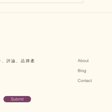
neumo Pro氣流風扇練
全新加拿大Ula Ula 長
頂端風扇的功能是什麼
Mariner長笛托特袋
About
件、評論、品牌產
Blog
Contact
Submit