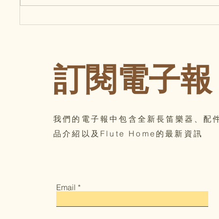
🎒 FluterScooter 長笛包｜風格
你知道P
與實用並重的音樂日常良伴
習器的
嗎?
訂閱電子報
我們的電子報中包含全新長笛樂器、配
品介紹以及Flute Home的最新資訊
Email